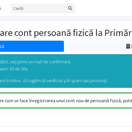
ă
rare cont persoană fizică la Primăr
că
ării, veți primi un mail de confirmare.
xim 30 de zile.
re în inbox, vă rugăm să verificaţi şi în spam sau promoţii.
e cum se face înregistrarea unui cont nou de persoană fizică, puteț