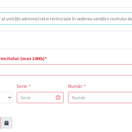
 al unității administrativ teritoriale în vederea validării contului
rnicitului: (max 10Mb)
*
Serie:
*
Număr:
*