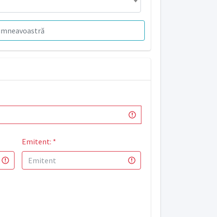
 dumneavoastră
Emitent:
*