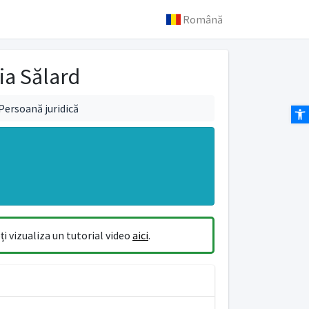
Română
ia Sălard
Persoană juridică
Des
i vizualiza un tutorial video
aici
.