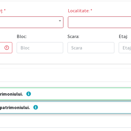
ț:
*
Localitate:
*
Bloc:
Scara:
Etaj:
trimoniului.
 patrimoniului.