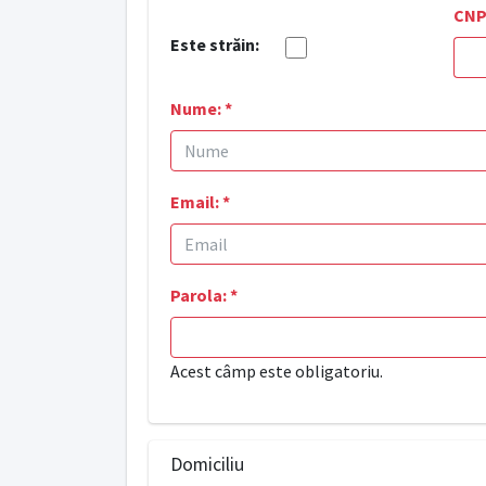
CNP
Este străin:
Nume:
*
Email:
*
Parola:
*
Acest câmp este obligatoriu.
Domiciliu