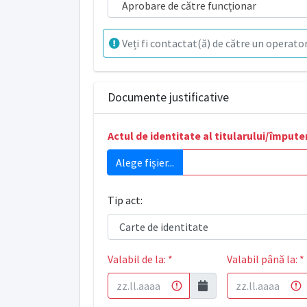
Aprobare de către funcționar
Veți fi contactat(ă) de către un operator
Documente justificative
Actul de identitate al titularului/împute
Alege fișier...
Tip act:
Valabil de la:
*
Valabil până la:
*