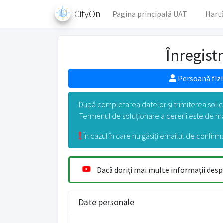
CityOn
Pagina principală UAT
Hart
Înregist
Persoană fizi
După completarea datelor și trimiterea solicit
Termenul de soluționare a cererii este de ma
În cazul în care nu găsiţi emailul de confirma
Dacă doriți mai multe informații despr
Date personale