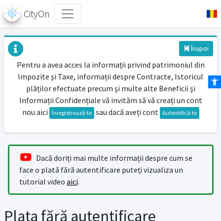
CityOn
Înapoi
Pentru a avea acces la informații privind patrimoniul din
Impozite şi Taxe, informații despre Contracte, Istoricul
Des
plăților efectuate precum şi multe alte Beneficii şi
Informații Confidențiale vă invităm să vă creați un cont
nou aici
sau dacă aveți cont
Înregistrează-te
Autentifică-te
Dacă doriți mai multe informații despre cum se
face o plată fără autentificare puteți vizualiza un
tutorial video
aici
.
Plata fără autentificare